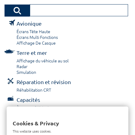
Avionique
Écrans Tête Haute
Écrans Multi Fonctions
Affichage De Casque
Terre et mer
Affichage du véhicule au sol
Radar
Simulation
Réparation et révision
Réhabilitation CRT
Capacités
À propos / Historique
Prestations de service
Carrières
Cookies & Privacy
Contactez nous
This website uses cookies.