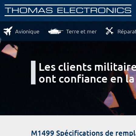
Avionique
Terre et mer
Réparat
Les clients milita
ont confiance en la
M1499 Spécifications de remp