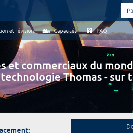
ion et révision
Capacités
FAQ
ires et commerciaux du mond
 technologie Thomas - sur t
D
lacement: