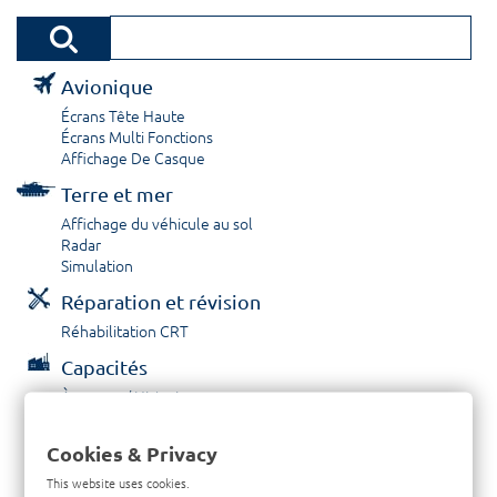
Avionique
Écrans Tête Haute
Écrans Multi Fonctions
Affichage De Casque
Terre et mer
Affichage du véhicule au sol
Radar
Simulation
Réparation et révision
Réhabilitation CRT
Capacités
À propos / Historique
Prestations de service
Carrières
Cookies & Privacy
Contactez nous
This website uses cookies.