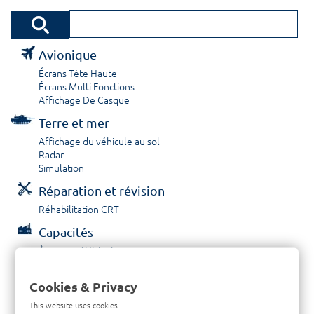
Avionique
Écrans Tête Haute
Écrans Multi Fonctions
Affichage De Casque
Terre et mer
Affichage du véhicule au sol
Radar
Simulation
Réparation et révision
Réhabilitation CRT
Capacités
À propos / Historique
Prestations de service
Carrières
Cookies & Privacy
Contactez nous
This website uses cookies.