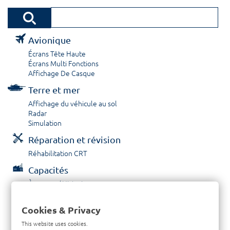
Avionique
Écrans Tête Haute
Écrans Multi Fonctions
Affichage De Casque
Terre et mer
Affichage du véhicule au sol
Radar
Simulation
Réparation et révision
Réhabilitation CRT
Capacités
À propos / Historique
Prestations de service
Carrières
Cookies & Privacy
Contactez nous
This website uses cookies.