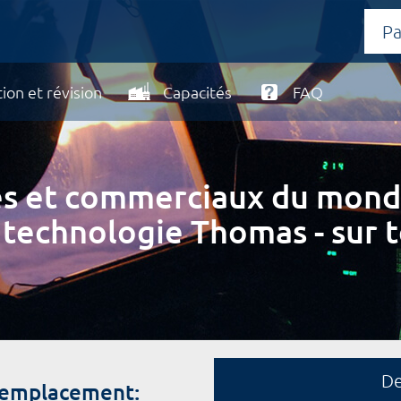
ion et révision
Capacités
FAQ
ires et commerciaux du mond
 technologie Thomas - sur t
D
 remplacement: