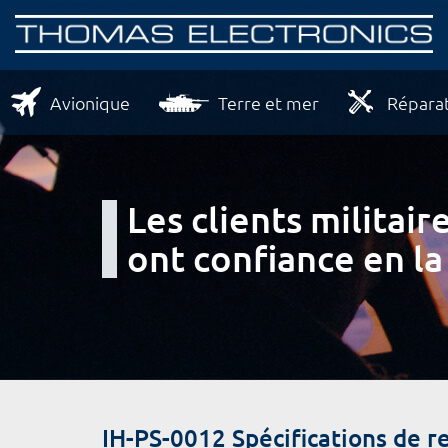
Avionique
Terre et mer
Réparat
Les clients milita
ont confiance en la
IH-PS-0012 Spécifications de 