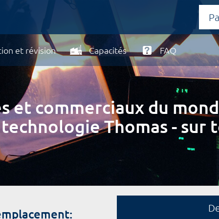
ion et révision
Capacités
FAQ
ires et commerciaux du mond
 technologie Thomas - sur t
D
remplacement: