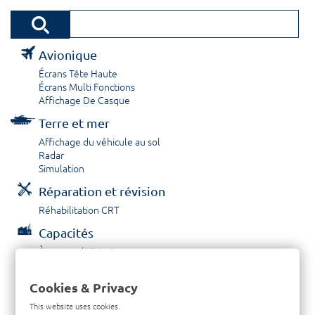
Avionique
Écrans Tête Haute
Écrans Multi Fonctions
Affichage De Casque
Terre et mer
Affichage du véhicule au sol
Radar
Simulation
Réparation et révision
Réhabilitation CRT
Capacités
À propos / Historique
Prestations de service
Carrières
Cookies & Privacy
Contactez nous
This website uses cookies.