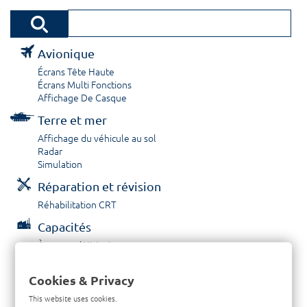
Avionique
Écrans Tête Haute
Écrans Multi Fonctions
Affichage De Casque
Terre et mer
Affichage du véhicule au sol
Radar
Simulation
Réparation et révision
Réhabilitation CRT
Capacités
À propos / Historique
Prestations de service
Carrières
Cookies & Privacy
Contactez nous
This website uses cookies.