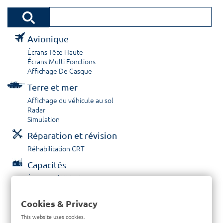
Avionique
Écrans Tête Haute
Écrans Multi Fonctions
Affichage De Casque
Terre et mer
Affichage du véhicule au sol
Radar
Simulation
Réparation et révision
Réhabilitation CRT
Capacités
À propos / Historique
Prestations de service
Carrières
Cookies & Privacy
Contactez nous
This website uses cookies.