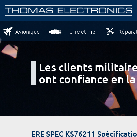
Avionique
Terre et mer
Réparat
Les clients milita
ont confiance en la
ERE SPEC KS76211 Spécificatio