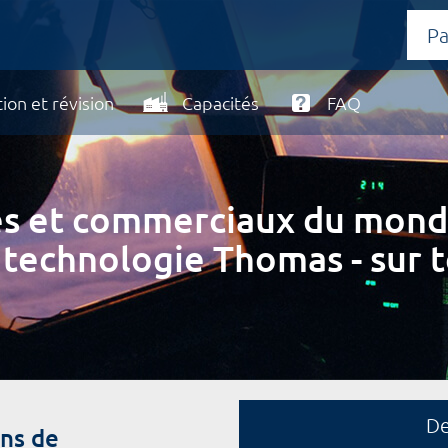
ion et révision
Capacités
FAQ
ires et commerciaux du mond
 technologie Thomas - sur t
D
ns de