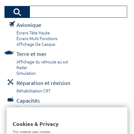
Avionique
Écrans Tête Haute
Écrans Multi Fonctions
Affichage De Casque
Terre et mer
Affichage du véhicule au sol
Radar
Simulation
Réparation et révision
Réhabilitation CRT
Capacités
À propos / Historique
Prestations de service
Carrières
Cookies & Privacy
Contactez nous
This website uses cookies.