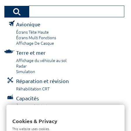
Avionique
Écrans Tête Haute
Écrans Multi Fonctions
Affichage De Casque
Terre et mer
Affichage du véhicule au sol
Radar
Simulation
Réparation et révision
Réhabilitation CRT
Capacités
À propos / Historique
Prestations de service
Carrières
Cookies & Privacy
Contactez nous
This website uses cookies.