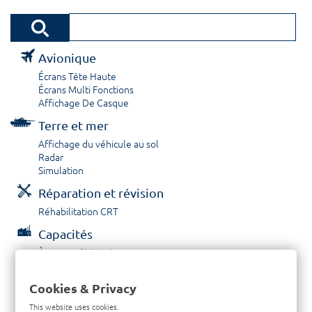
Avionique
Écrans Tête Haute
Écrans Multi Fonctions
Affichage De Casque
Terre et mer
Affichage du véhicule au sol
Radar
Simulation
Réparation et révision
Réhabilitation CRT
Capacités
À propos / Historique
Prestations de service
Carrières
Cookies & Privacy
Contactez nous
This website uses cookies.