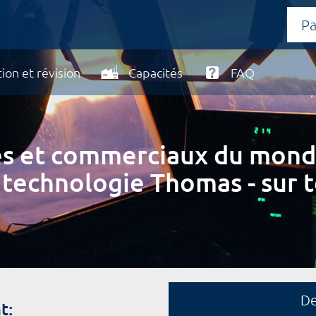
ion et révision
Capacités
FAQ
ires et commerciaux du mond
 technologie Thomas - sur t
D
t: