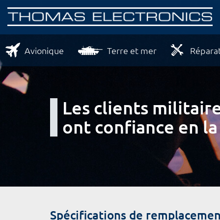
Avionique
Terre et mer
Réparat
Les clients milita
ont confiance en la
Spécifications de remplacemen