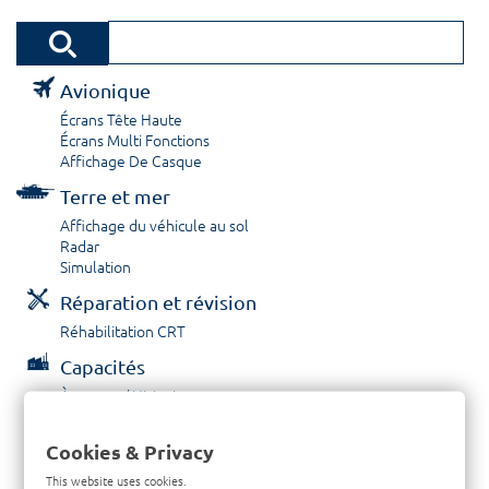
Avionique
Écrans Tête Haute
Écrans Multi Fonctions
Affichage De Casque
Terre et mer
Affichage du véhicule au sol
Radar
Simulation
Réparation et révision
Réhabilitation CRT
Capacités
À propos / Historique
Prestations de service
Carrières
Cookies & Privacy
Contactez nous
This website uses cookies.