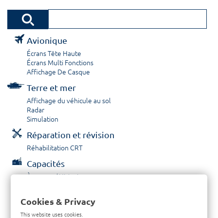
Avionique
Écrans Tête Haute
Écrans Multi Fonctions
Affichage De Casque
Terre et mer
Affichage du véhicule au sol
Radar
Simulation
Réparation et révision
Réhabilitation CRT
Capacités
À propos / Historique
Prestations de service
Carrières
Cookies & Privacy
Contactez nous
This website uses cookies.