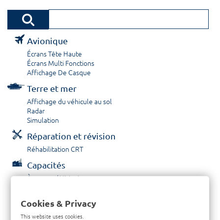
Avionique
Écrans Tête Haute
Écrans Multi Fonctions
Affichage De Casque
Terre et mer
Affichage du véhicule au sol
Radar
Simulation
Réparation et révision
Réhabilitation CRT
Capacités
À propos / Historique
Prestations de service
Carrières
Cookies & Privacy
Contactez nous
This website uses cookies.