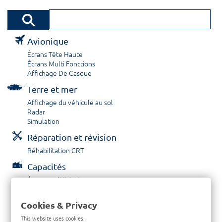
Avionique
Écrans Tête Haute
Écrans Multi Fonctions
Affichage De Casque
Terre et mer
Affichage du véhicule au sol
Radar
Simulation
Réparation et révision
Réhabilitation CRT
Capacités
À propos / Historique
Prestations de service
Carrières
Cookies & Privacy
Contactez nous
This website uses cookies.