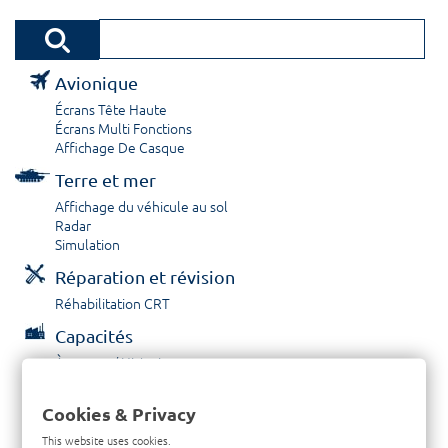
Avionique
Écrans Tête Haute
Écrans Multi Fonctions
Affichage De Casque
Terre et mer
Affichage du véhicule au sol
Radar
Simulation
Réparation et révision
Réhabilitation CRT
Capacités
À propos / Historique
Prestations de service
Carrières
Cookies & Privacy
Contactez nous
This website uses cookies.