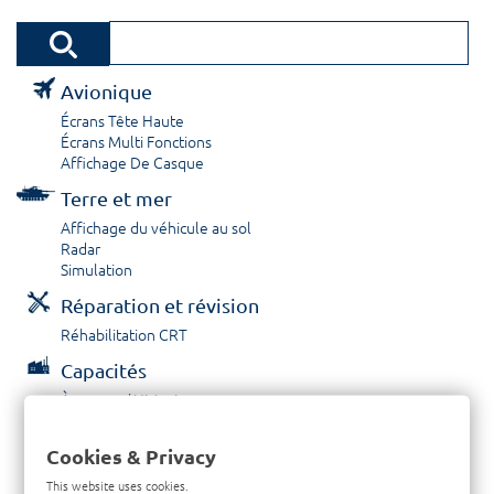
Avionique
Écrans Tête Haute
Écrans Multi Fonctions
Affichage De Casque
Terre et mer
Affichage du véhicule au sol
Radar
Simulation
Réparation et révision
Réhabilitation CRT
Capacités
À propos / Historique
Prestations de service
Carrières
Cookies & Privacy
Contactez nous
This website uses cookies.