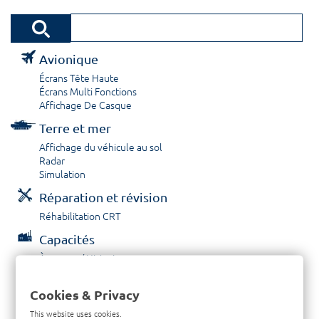
Avionique
Écrans Tête Haute
Écrans Multi Fonctions
Affichage De Casque
Terre et mer
Affichage du véhicule au sol
Radar
Simulation
Réparation et révision
Réhabilitation CRT
Capacités
À propos / Historique
Prestations de service
Carrières
Cookies & Privacy
Contactez nous
This website uses cookies.