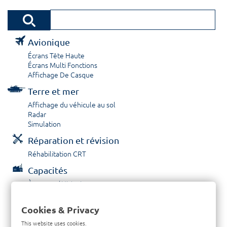
Avionique
Écrans Tête Haute
Écrans Multi Fonctions
Affichage De Casque
Terre et mer
Affichage du véhicule au sol
Radar
Simulation
Réparation et révision
Réhabilitation CRT
Capacités
À propos / Historique
Prestations de service
Carrières
Cookies & Privacy
Contactez nous
This website uses cookies.