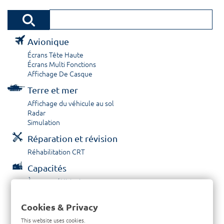
Avionique
Écrans Tête Haute
Écrans Multi Fonctions
Affichage De Casque
Terre et mer
Affichage du véhicule au sol
Radar
Simulation
Réparation et révision
Réhabilitation CRT
Capacités
À propos / Historique
Prestations de service
Carrières
Cookies & Privacy
Contactez nous
This website uses cookies.