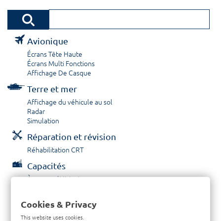
Avionique
Écrans Tête Haute
Écrans Multi Fonctions
Affichage De Casque
Terre et mer
Affichage du véhicule au sol
Radar
Simulation
Réparation et révision
Réhabilitation CRT
Capacités
À propos / Historique
Prestations de service
Carrières
Cookies & Privacy
Contactez nous
This website uses cookies.