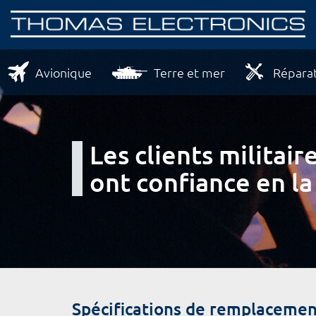
Avionique
Terre et mer
Réparat
Les clients milita
ont confiance en la
Spécifications de remplacemen