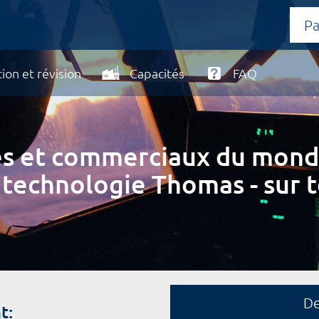
ion et révision
Capacités
FAQ
ires et commerciaux du mond
 technologie Thomas - sur t
D
t: