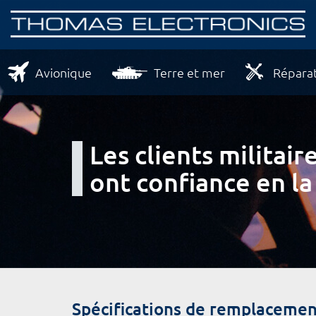
Avionique
Terre et mer
Réparat
Les clients milita
ont confiance en la
Spécifications de remplacemen