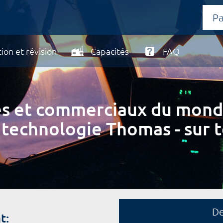
ion et révision
Capacités
FAQ
ires et commerciaux du mond
 technologie Thomas - sur t
D
t: