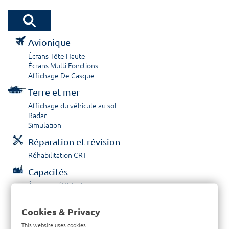
Avionique
Écrans Tête Haute
Écrans Multi Fonctions
Affichage De Casque
Terre et mer
Affichage du véhicule au sol
Radar
Simulation
Réparation et révision
Réhabilitation CRT
Capacités
À propos / Historique
Prestations de service
Carrières
Cookies & Privacy
Contactez nous
This website uses cookies.