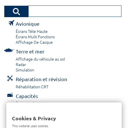
Avionique
Écrans Tête Haute
Écrans Multi Fonctions
Affichage De Casque
Terre et mer
Affichage du véhicule au sol
Radar
Simulation
Réparation et révision
Réhabilitation CRT
Capacités
À propos / Historique
Prestations de service
Carrières
Cookies & Privacy
Contactez nous
This website uses cookies.