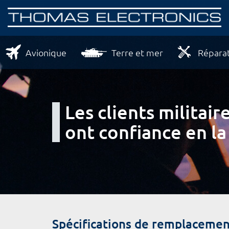
Avionique
Terre et mer
Réparat
Les clients milita
ont confiance en la
Spécifications de remplacemen