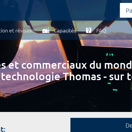
ion et révision
Capacités
FAQ
ires et commerciaux du mond
 technologie Thomas - sur t
D
t: