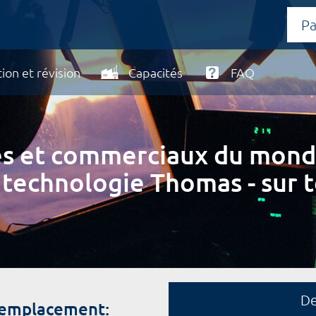
ion et révision
Capacités
FAQ
ires et commerciaux du mond
 technologie Thomas - sur t
D
remplacement: