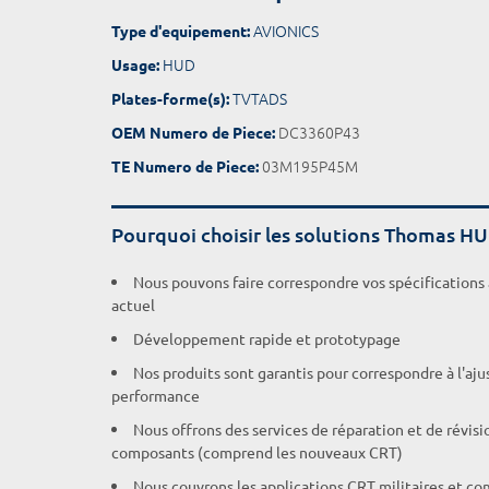
AVIONICS
Type d'equipement:
HUD
Usage:
TVTADS
Plates-forme(s):
DC3360P43
OEM Numero de Piece:
03M195P45M
TE Numero de Piece:
Pourquoi choisir les solutions Thomas H
Nous pouvons faire correspondre vos spécifications
actuel
Développement rapide et prototypage
Nos produits sont garantis pour correspondre à l'aj
performance
Nous offrons des services de réparation et de révisi
composants (comprend les nouveaux CRT)
Nous couvrons les applications CRT militaires et c