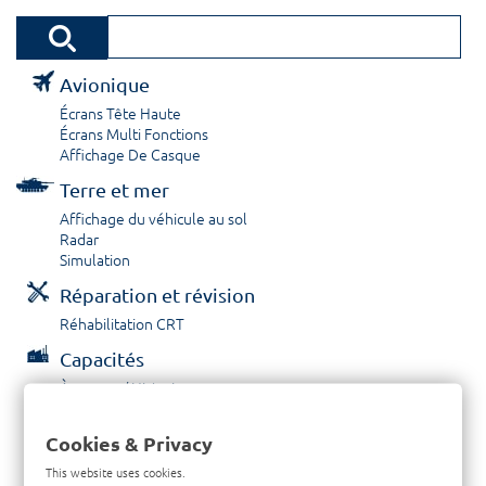
Avionique
Écrans Tête Haute
Écrans Multi Fonctions
Affichage De Casque
Terre et mer
Affichage du véhicule au sol
Radar
Simulation
Réparation et révision
Réhabilitation CRT
Capacités
À propos / Historique
Prestations de service
Carrières
Cookies & Privacy
Contactez nous
This website uses cookies.