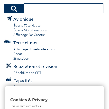
Avionique
Écrans Tête Haute
Écrans Multi Fonctions
Affichage De Casque
Terre et mer
Affichage du véhicule au sol
Radar
Simulation
Réparation et révision
Réhabilitation CRT
Capacités
À propos / Historique
Prestations de service
Carrières
Cookies & Privacy
Contactez nous
This website uses cookies.