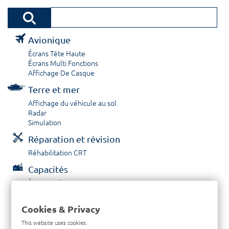
Avionique
Écrans Tête Haute
Écrans Multi Fonctions
Affichage De Casque
Terre et mer
Affichage du véhicule au sol
Radar
Simulation
Réparation et révision
Réhabilitation CRT
Capacités
À propos / Historique
Prestations de service
Carrières
Cookies & Privacy
Contactez nous
This website uses cookies.