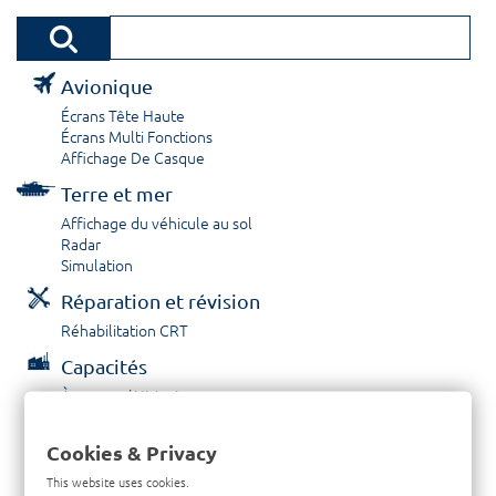
Avionique
Écrans Tête Haute
Écrans Multi Fonctions
Affichage De Casque
Terre et mer
Affichage du véhicule au sol
Radar
Simulation
Réparation et révision
Réhabilitation CRT
Capacités
À propos / Historique
Prestations de service
Carrières
Cookies & Privacy
Contactez nous
This website uses cookies.