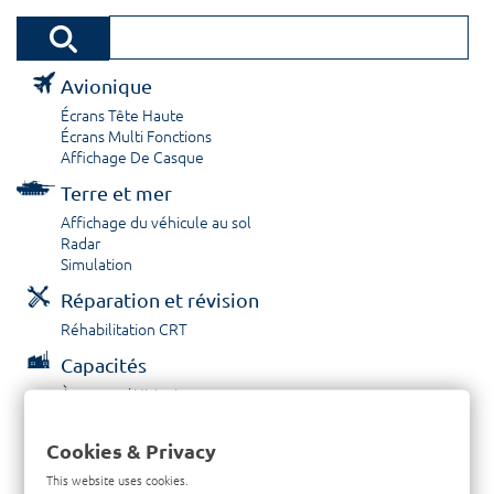
Avionique
Écrans Tête Haute
Écrans Multi Fonctions
Affichage De Casque
Terre et mer
Affichage du véhicule au sol
Radar
Simulation
Réparation et révision
Réhabilitation CRT
Capacités
À propos / Historique
Prestations de service
Carrières
Cookies & Privacy
Contactez nous
This website uses cookies.