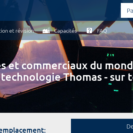
ion et révision
Capacités
FAQ
ires et commerciaux du mond
 technologie Thomas - sur t
D
remplacement: