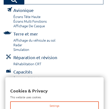
Avionique
Écrans Tête Haute
Écrans Multi Fonctions
Affichage De Casque
Terre et mer
Affichage du véhicule au sol
Radar
Simulation
Réparation et révision
Réhabilitation CRT
Capacités
À propos / Historique
Prestations de service
Carrières
Cookies & Privacy
Contactez nous
This website uses cookies.
Tél: +33-380-600-290
Settings
Télécopieur: +33-380-600-294