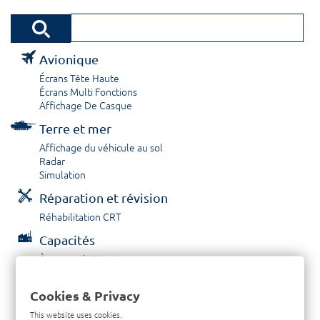
Avionique
Écrans Tête Haute
Écrans Multi Fonctions
Affichage De Casque
Terre et mer
Affichage du véhicule au sol
Radar
Simulation
Réparation et révision
Réhabilitation CRT
Capacités
À propos / Historique
Prestations de service
Carrières
Cookies & Privacy
Contactez nous
This website uses cookies.