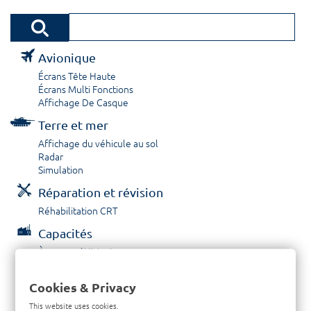
Avionique
Écrans Tête Haute
Écrans Multi Fonctions
Affichage De Casque
Terre et mer
Affichage du véhicule au sol
Radar
Simulation
Réparation et révision
Réhabilitation CRT
Capacités
À propos / Historique
Prestations de service
Carrières
Cookies & Privacy
Contactez nous
This website uses cookies.