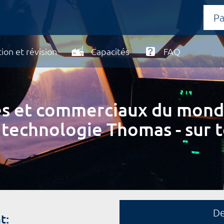
ion et révision
Capacités
FAQ
ires et commerciaux du mond
 technologie Thomas - sur t
D
t: