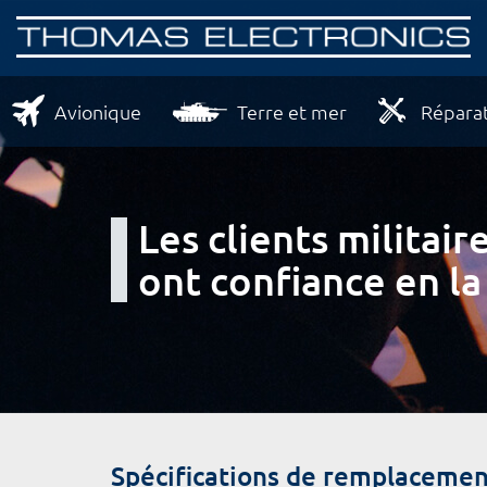
Avionique
Terre et mer
Réparat
Les clients milita
ont confiance en la
Spécifications de remplacemen