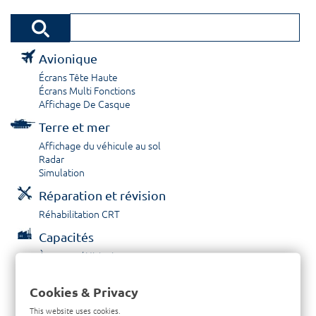
Avionique
Écrans Tête Haute
Écrans Multi Fonctions
Affichage De Casque
Terre et mer
Affichage du véhicule au sol
Radar
Simulation
Réparation et révision
Réhabilitation CRT
Capacités
À propos / Historique
Prestations de service
Carrières
Cookies & Privacy
Contactez nous
This website uses cookies.