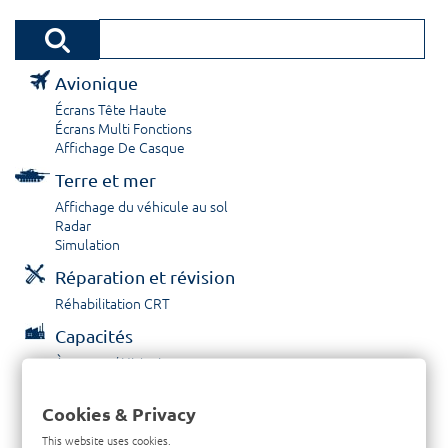
Avionique
Écrans Tête Haute
Écrans Multi Fonctions
Affichage De Casque
Terre et mer
Affichage du véhicule au sol
Radar
Simulation
Réparation et révision
Réhabilitation CRT
Capacités
À propos / Historique
Prestations de service
Carrières
Cookies & Privacy
Contactez nous
This website uses cookies.