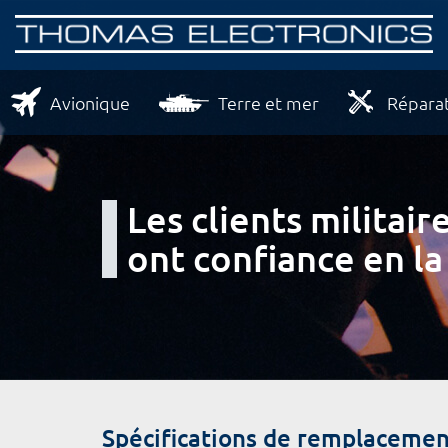
Avionique
Terre et mer
Réparat
Les clients milita
ont confiance en la
Spécifications de remplacemen