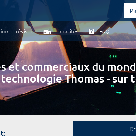
ion et révision
Capacités
FAQ
ires et commerciaux du mond
 technologie Thomas - sur t
D
t: