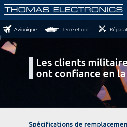
Avionique
Terre et mer
Réparat
Les clients milita
ont confiance en la
Spécifications de remplacemen