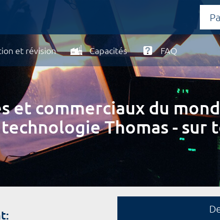
ion et révision
Capacités
FAQ
ires et commerciaux du mond
 technologie Thomas - sur t
D
t: