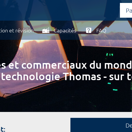
ion et révision
Capacités
FAQ
ires et commerciaux du mond
 technologie Thomas - sur t
D
t: