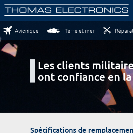
Avionique
Terre et mer
Réparat
Les clients milita
ont confiance en la
Spécifications de remplacemen