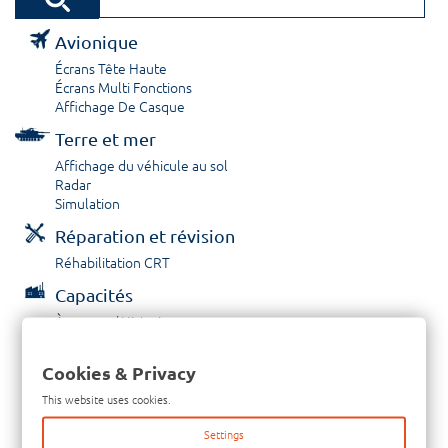
Avionique
Écrans Tête Haute
Écrans Multi Fonctions
Affichage De Casque
Terre et mer
Affichage du véhicule au sol
Radar
Simulation
Réparation et révision
Réhabilitation CRT
Capacités
À propos / Historique
Prestations de service
Carrières
Cookies & Privacy
Contactez nous
This website uses cookies.
Tél: +33-380-600-290
Settings
Télécopieur: +33-380-600-294