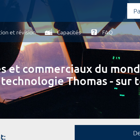
ion et révision
Capacités
FAQ
ires et commerciaux du mond
 technologie Thomas - sur t
D
t: