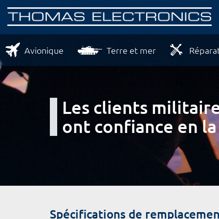
Avionique
Terre et mer
Réparat
Les clients milita
ont confiance en la
Spécifications de remplacemen