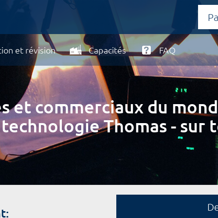
ion et révision
Capacités
FAQ
ires et commerciaux du mond
 technologie Thomas - sur t
D
t: