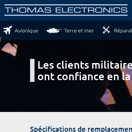
Avionique
Terre et mer
Réparat
Les clients milita
ont confiance en la
Spécifications de remplacemen