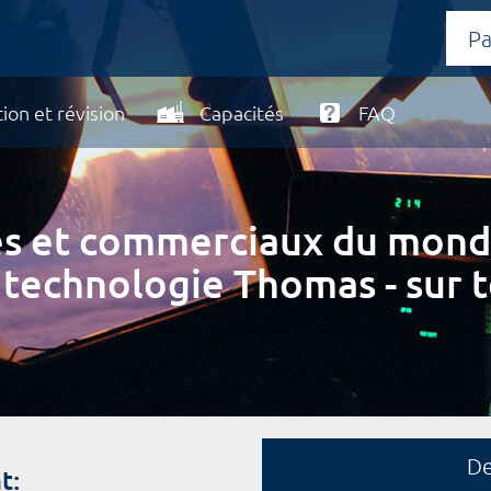
ion et révision
Capacités
FAQ
ires et commerciaux du mond
 technologie Thomas - sur t
D
t: