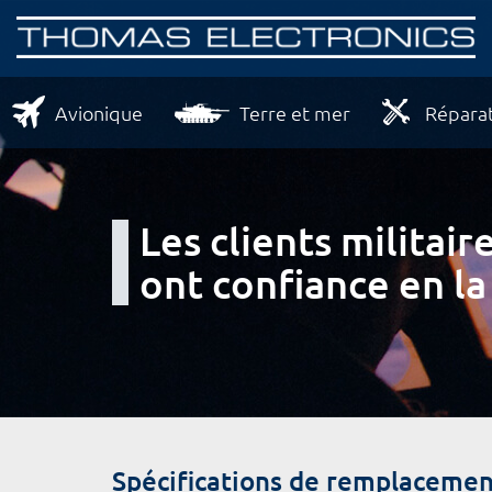
Avionique
Terre et mer
Réparat
Les clients milita
ont confiance en la
Spécifications de remplacemen